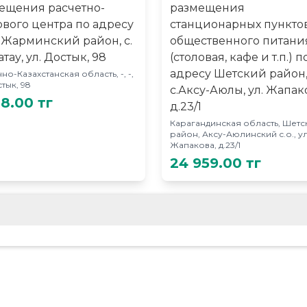
ещения расчетно-
размещения
ового центра по адресу
станционарных пункто
 Жарминский район, с.
общественного питани
тау, ул. Достык, 98
(столовая, кафе и т.п.) п
адресу Шетский район
но-Казахстанская область, -, -,
стык, 98
с.Аксу-Аюлы, ул. Жапак
58.00 тг
д.23/1
Карагандинская область, Шетс
район, Аксу-Аюлинский с.о., ул
Жапакова, д.23/1
24 959.00 тг