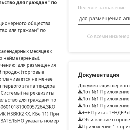
ьство для граждан" по
Целевое назначение
кционерного общества
тво для граждан" по
Со всеми инженер
календарных месяцев с
 найма (аренды).
ачению: для размещения
й продаж (торговые
Документация
оплачивается не менее
я первого этапа тендера
Документация первого
Лот №1 Приложение 
 Системы) на реквизиты
Лот №1 Приложение 
льство для граждан» по
Лот №1 Приложение 
306010181000057264,ЗКО
+++ Приказ ТЕНДЕР.d
ИК HSBKKZKX, КБе 11) При
Объявление о прове
ЯЗАТЕЛЬНО указать номер
Приложение 1 к прик