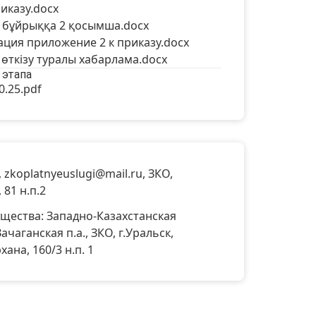
иказу.docx
а бұйрыққа 2 қосымша.docx
ция приложение 2 к приказу.docx
өткізу туралы хабарлама.docx
 этапа
0.25.pdf
,
zkoplatnyeuslugi@mail.ru
, ЗКО,
 81 н.п.2
щества: Западно-Казахстанская
Зачаганская п.а., ЗКО, г.Уральск,
ана, 160/3 н.п. 1