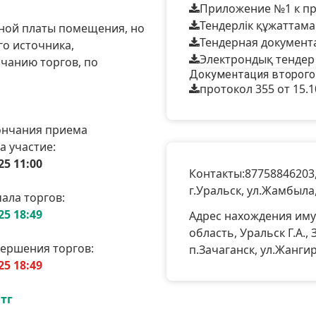
Приложение №1 к пр
Тендерлік құжаттам
дной платы помещения, но
Тендерная документа
го источника,
Электрондық тендер 
чанию торгов, по
Документация второго
протокол 355 от 15.1
ончания приема
а участие:
25 11:00
Контакты:
87758846203
г.Уральск, ул.Жамбыла,
ала торгов:
25 18:49
Адрес нахождения иму
область, Уральск Г.А., 
вершения торгов:
п.Зачаганск, ул.Жангирх
25 18:49
 тг