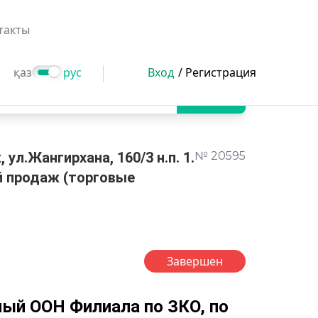
такты
қаз
рус
Вход
/ Регистрация
Поиск
ул.Жангирхана, 160/3 н.п. 1.
№ 20595
й продаж (торговые
Завершен
ый ООН Филиала по ЗКО, по