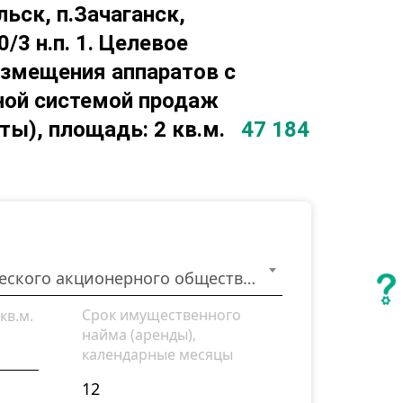
льск, п.Зачаганск,
/3 н.п. 1. Целевое
азмещения аппаратов с
ной системой продаж
ты), площадь: 2 кв.м.
47 184
Филиал некоммерческого акционерного общества "Государственная корпорация "Правительство для граждан" по Западно - Казахстанской области
Срок имущественного
кв.м.
найма (аренды),
календарные месяцы