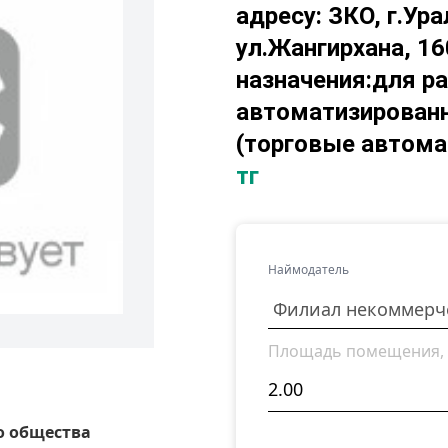
адресу: ЗКО, г.Ура
ул.Жангирхана, 160
назначения:для р
автоматизирован
(торговые автома
тг
Наймодатель
Площадь помещения, 
о общества