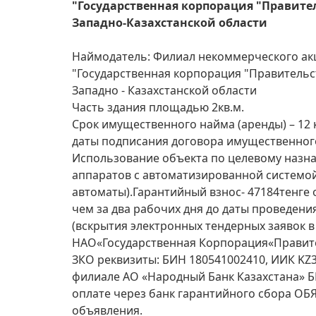
"Государственная корпорация "Правител
Западно-Казахстанской области
Наймодатель: Филиал некоммерческого а
"Государственная корпорация "Правительс
Западно - Казахстанской области
Часть здания площадью 2кв.м.
Срок имущественного найма (аренды) – 12 
даты подписания договора имущественного
Использование объекта по целевому назн
аппаратов с автоматизированной системо
автоматы).Гарантийный взнос- 47184тенге 
чем за два рабочих дня до даты проведени
(вскрытия электронных тендерных заявок в
НАО«Государственная Корпорация«Правите
ЗКО реквизиты: БИН 180541002410, ИИК KZ
филиале АО «Народный Банк Казахстана» Б
оплате через банк гарантийного сбора ОБ
объявления.