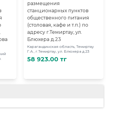
размещения
в
станционарных пунктов
я
общественного питания
о
(столовая, кафе и т.п.) по
,
адресу г.Темиртау, ул.
ова
Блюхера д.23
Карагандинская область, Темиртау
Г.А., г.Темиртау, ул. Блюхера д.23
кий
58 923.00 тг
.