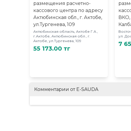
размещения расчетно-
разм
кассового центра по адресу
касс
Актюбинская обл., г. Актобе,
ВКО,
ул.Тургенева, 109
Калба
Актюбинская область, Актобе Г.А.,
Восточ
г.Актобе, Актюбинская обл., г.
ул. До
Актобе, ул.Тургенева, 109
7 6
55 173.00 тг
Комментарии от E-SAUDA