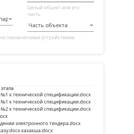
Целый объект или его
часть
но-техническими устройствами
 этапа
№1 к технической спецификации.docx
№1 к технической спецификации.docx
№2 к технической спецификации.docx
ocx
дении электронного тендера.docx
азу.docx казакша.docx