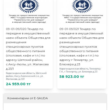
09-01-09/020 Тендер по
09-01-09/021 Тендер по
передаче в имущественный
передаче в имущественный
наем объекта Общества для
наем объекта Общества для
размещения
размещения
станционарных пунктов
станционарных пунктов
общественного питания
общественного питания
(столовая, кафе и т.п.) по
(столовая, кафе и т.п.) по
адресу Шетский район,
адресу г.Темиртау, ул.
с.Аксу-Аюлы, ул. Жапакова
Блюхера д.23
д.23/1
Карагандинская область, Темиртау
Г.А., г.Темиртау, ул. Блюхера д.23
Карагандинская область, Шетский
58 923.00 тг
район, Аксу-Аюлинский с.о., ул.
Жапакова, д.23/1
24 959.00 тг
Комментарии от E-SAUDA