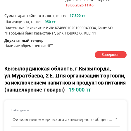
18.06.2026 11:45
Сумма гарантийного взноса, тенге:
17 300 тг
Шаг аукциона, тенге:
950 тг
Платежные Реквизиты: ИИК: KZ486010201000040934, Банк: АО
"Народный банк Казахстана", БИК: HSBKKZKX, КБЕ: 11
Двухэтапный тендер
Наличие обременения: НЕТ
Завершен
Кызылординская область, г.Кызылорда,
ул.Муратбаева, 2 Е. Для организации торговли,
за исключением напитков и продуктов питания
(канцелярские товары)
19 000 тг
Наймодатель
Филиал некоммерческого акционерного общества "Государственная корпорация "Правительство для граждан" по Кызылординской области