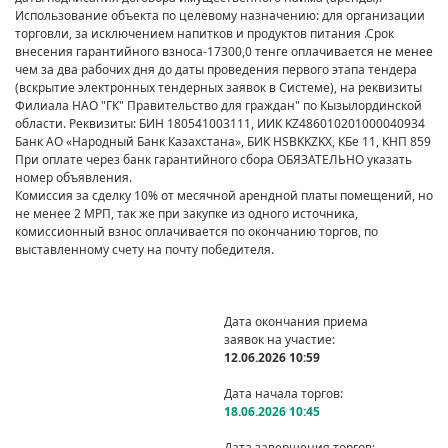
Использование объекта по целевому назначению: для организации
торговли, за исключением напитков и продуктов питания .Срок
внесения гарантийного взноса-17300,0 тенге оплачивается не менее
чем за два рабочих дня до даты проведения первого этапа тендера
(вскрытие электронных тендерных заявок в Системе), на реквизиты
Филиала НАО "ГК" Правительство для граждан" по Кызылординской
области. Реквизиты: БИН 180541003111, ИИК KZ486010201000040934
Банк АО «Народный Банк Казахстана», БИК HSBKKZKX, КБе 11, КНП 859
При оплате через банк гарантийного сбора ОБЯЗАТЕЛЬНО указать
номер объявления.
Комиссия за сделку 10% от месячной арендной платы помещений, но
не менее 2 МРП, так же при закупке из одного источника,
комиссионный взнос оплачивается по окончанию торгов, по
выставленному счету на почту победителя.
Дата окончания приема
заявок на участие:
12.06.2026 10:59
Дата начала торгов:
18.06.2026 10:45
Дата завершения торгов: