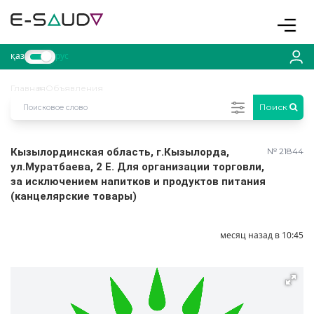
Toggle
қаз
рус
Главная
Объявления
Поиск
Кызылординская область, г.Кызылорда,
№ 21844
ул.Муратбаева, 2 Е. Для организации торговли,
за исключением напитков и продуктов питания
(канцелярские товары)
месяц назад в 10:45