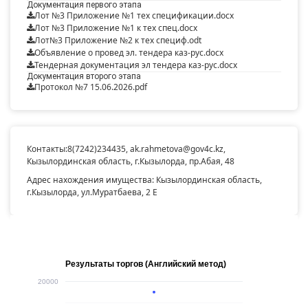
Документация первого этапа
Лот №3 Приложение №1 тех спецификации.docx
Лот №3 Приложение №1 к тех спец.docx
Лот№3 Приложение №2 к тех специф.odt
Объявление о провед эл. тендера каз-рус.docx
Тендерная документация эл тендера каз-рус.docx
Документация второго этапа
Протокол №7 15.06.2026.pdf
Контакты:
8(7242)234435
,
ak.rahmetova@gov4c.kz
,
Кызылординская область, г.Кызылорда, пр.Абая, 48
Адрес нахождения имущества: Кызылординская область,
г.Кызылорда, ул.Муратбаева, 2 Е
Результаты торгов (Английский метод)
20000