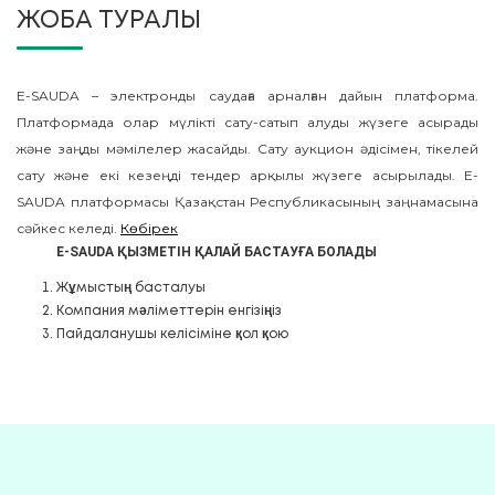
ЖОБА ТУРАЛЫ
E-SAUDA – электронды саудаға арналған дайын платформа.
Платформада олар мүлікті сату-сатып алуды жүзеге асырады
және заңды мәмілелер жасайды. Сату аукцион әдісімен, тікелей
сату және екі кезеңді тендер арқылы жүзеге асырылады. E-
SAUDA платформасы Қазақстан Республикасының заңнамасына
сәйкес келеді.
Көбірек
E-SAUDA ҚЫЗМЕТІН ҚАЛАЙ БАСТАУҒА БОЛАДЫ
Жұмыстың басталуы
Компания мәліметтерін енгізіңіз
Пайдаланушы келісіміне қол қою