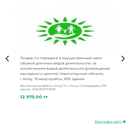
Тендер по передаче в имущественный наем
Р
объекта для иных видов деятельности, за
Ат
исключением видов деятельности (размещение
Ма
массажного кресла), Мангистауская область,
4
г.Актау, 15 микрорайон, 67Б здание
Мангистауская область, Актау Г.А., г.Актау, 15 микрорайон, 67Б
здание - 2026-09-07 11:00:00
12 975.00 тг
Барлығын көру