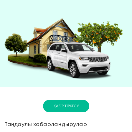
ҚАЗІР ТІРКЕЛУ
Таңдаулы хабарландырулар