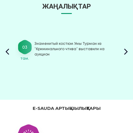
ЖАҢАЛЫҚТАР
Знаменитый костюм Умы Турман из
03
“Криминального чтива“ выставили на
аукцион
там.
т
E-SAUDA АРТЫҚШЫЛЫҚТАРЫ