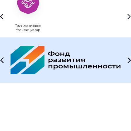
Таза және ашық
транзакциялар