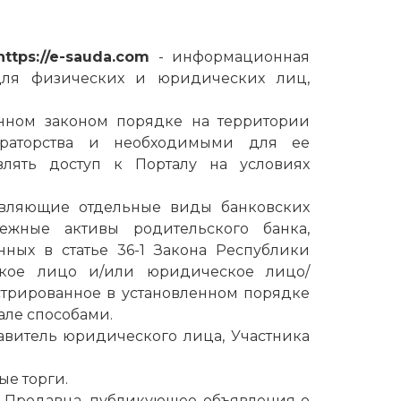
https://e-sauda.com
- информационная
 для физических и юридических лиц,
енном законом порядке на территории
раторства
и необходимыми для ее
влять доступ к Порталу на условиях
ствляющие отдельные виды банковских
ежные активы родительского банка,
ных в статье 36-1 Закона Республики
еское лицо и/или юридическое лицо/
трированное в установленном порядке
але способами.
витель юридического лица, Участника
ые торги.
ь
Продавца
, публикующее объявления о