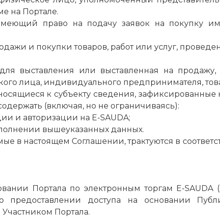
е на Портале.
имеющий право на подачу заявок на покупку иму
одажи и покупки товаров, работ или услуг, провед
ля выставления или выставленная на продажу, 
го лица, индивидуального предпринимателя, товар
носящиеся к субъекту сведения, зафиксированные 
содержать (включая, но не ограничиваясь):
ции и
авторизации
на E-SAUDA;
ополнении
вышеуказанных
данных.
емые в настоящем Соглашении, трактуются в соотве
зовании Портала по электронным торгам E-SAUDA 
о предоставлении доступа на основании Пуб
Участником Портала.