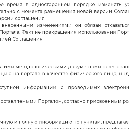
бое время в одностороннем порядке изменять ус
тельно с момента размещения новой версии Согла
ерсии соглашения.
с внесенными изменениями он обязан отказатьс
Портала. Факт не прекращения использования Пор
цией Соглашения.
 другими методологическими документами пользован
трацию на портале в качестве физического лица, 
доступной информации о проводимых электронны
едоставляемыми Порталом, согласно присвоенным ро
 точную и полную информацию по пунктам, предлага
цо, использовать только личную электронную цифр