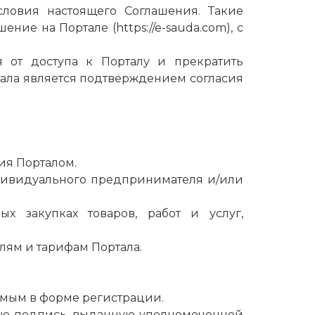
ловия настоящего Соглашения. Такие
шение на Портале (
https://e-sauda.com
), с
я от доступа к Порталу и прекратить
тала является подтверждением согласия
ия Порталом.
индивидуального предпринимателя и/или
х закупках товаров, работ и услуг,
лям и тарифам Портала.
емым в форме регистрации.
овую подпись, выданную уполномоченной