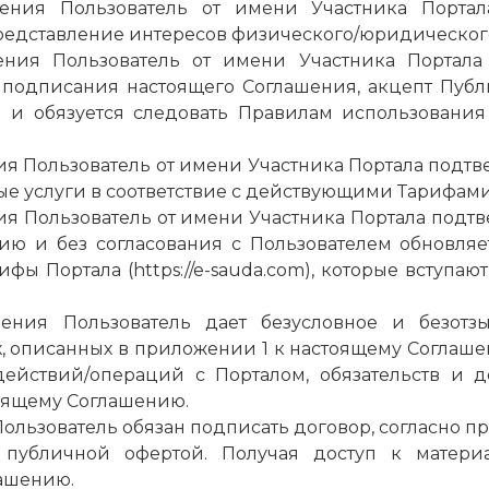
шения Пользователь от имени Участника Портал
дставление интересов физического/юридического
ения Пользователь от имени Участника Портала
подписания настоящего Соглашения, акцепт Публ
ся и обязуется следовать Правилам использования
я Пользователь от имени Участника Портала подтв
ные услуги в соответствие с действующими Тарифами
я Пользователь от имени Участника Портала подтве
нию и без согласования с Пользователем обновляе
рифы Портала (
https://e-sauda.com
), которые вступаю
шения Пользователь дает безусловное и безотзы
 описанных в приложении 1 к настоящему Соглаше
ействий/операций с Порталом, обязательств и 
оящему Соглашению.
Пользователь обязан подписать договор, согласно
я публичной
офертой
. Получая доступ к материа
ашению.