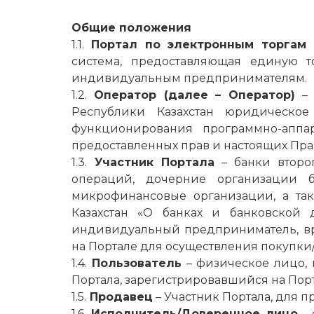
Общие положения
1.1.
Портал по электронным торгам 
система, предоставляющая единую т
индивидуальным предпринимателям.
1.2.
Оператор (далее – Оператор)
–
Республики Казахстан юридическо
функционирования программно-аппар
предоставленных прав и настоящих Пра
1.3.
Участник Портала
– банки второг
операций, дочерние организации б
микрофинансовые
организации, а так
Казахстан «О банках и банковской 
индивидуальный предприниматель, вр
на Портале для осуществления покупки
1.4.
Пользователь
– физическое лицо,
Портала, зарегистрировавшийся на Пор
1.5.
Продавец
– Участник Портала, для п
1.6.
Исполнитель/Доверенное лицо
– 