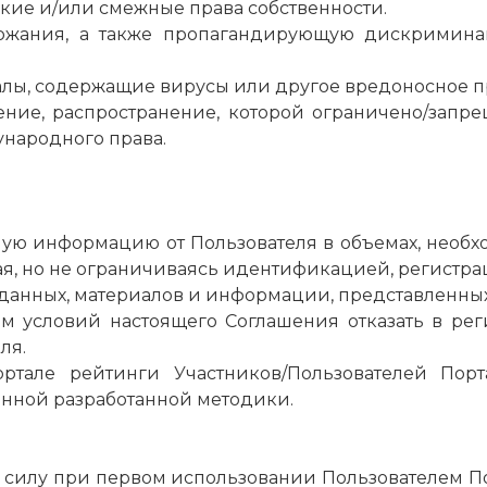
ские и/или смежные права собственности.
ржания, а также пропагандирующую дискримина
алы, содержащие вирусы или другое вредоносное 
ие, распространение, которой ограничено/запр
народного права.
димую информацию от Пользователя в объемах, необ
ая, но не ограничиваясь идентификацией, регистрац
ых данных, материалов и информации, представленны
лем условий настоящего Соглашения отказать в ре
ля.
портале рейтинги Участников/Пользователей Пор
енной разработанной методики.
в силу при первом использовании Пользователем П