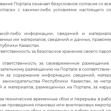
ование Портала означает безусловное согласие со в
 согласен с какими-либо условиями настоящего с
акой-либо информации, сведений и материалов
аемых им материалов, сведений и данных, правом
публики Казахстан.
тветственность за безопасное хранение своего пароля
ую ответственность за своевременное размещение
язательному размещению на Портале в соответствие
ости за содержание информации, сведений, матер
м законодательства Республики Казахстан, за не
и материалов, размещенных на Портале, за нару
и за технические временные сбои и перерывы в ра
учае проведения плановых или внеплановых меропр
 за временные сбои и перерывы в работе линий св