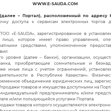
WWW.E-SAUDA.COM
(далее – Портал), расположенный по адресу
очку доступа к сервисам электронных торгов
 ТОО «E-SAUDA», зарегистрированное в установл
е лицо, которое имеет право управления,
опе
атными средствами, уполномоченное предоста
вил.
о уровня (далее – банки), организации, осуще
анка, приобретающие сомнительные и безнад
же иные лица с учетом ограничений, установлен
деятельности в Республике Казахстан». Физич
еменное объединение юридических лиц, зарегис
/продажи товаров и имущества доступными на Порт
 индивидуальный предприниматель и/или предста
тале и/или пользующийся услугами Портала.
родажи товаров которого осуществляются электронн
физическое лицо, уполномоченный представител