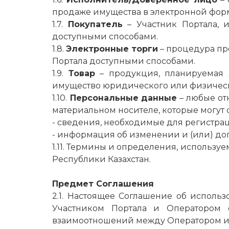
продаже имущества в электронной форм
1.7.
Покупатель
– Участник Портала, 
доступными способами.
1.8.
Электронные торги
– процедура пр
Портала доступными способами.
1.9.
Товар
– продукция, планируемая д
имущество юридического или физическо
1.10.
Персональные данные
– любые от
материальном носителе, которые могут 
- сведения, необходимые для регистра
- информация об изменении и (или) д
1.11. Термины и определения, использу
Республики Казахстан.
Предмет Соглашения
2.1. Настоящее Соглашение об исполь
Участником Портала и Оператором 
взаимоотношений между Оператором и 