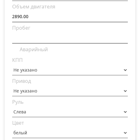
Объем двигателя
Пробег
Аварийный
КПП
Привод
Руль
Цвет