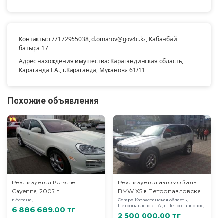
Контакты:
+77172955038
,
d.omarov@gov4c.kz
, Кабанбай
батыра 17
Адрес нахождения имущества: Карагандинская область,
Караганда Г.А., г.Караганда, Муканова 61/11
Похожие объявления
Реализуется Porsche
Реализуется автомобиль
Cayenne, 2007 г.
BMW X5 в Петропавловске
г.Астана, -
Северо-Казахстанская область,
Петропавловск Г.А., г.Петропавловск, .
6 886 689.00 тг
2 500 000.00 тг