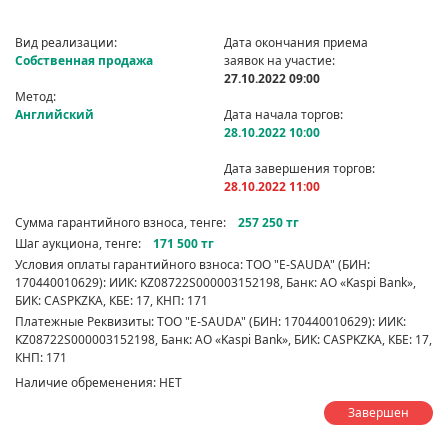
Вид реализации:
Дата окончания приема
Собственная продажа
заявок на участие:
27.10.2022 09:00
Метод:
Английский
Дата начала торгов:
28.10.2022 10:00
Дата завершения торгов:
28.10.2022 11:00
Сумма гарантийного взноса, тенге:
257 250 тг
Шаг аукциона, тенге:
171 500 тг
Условия оплаты гарантийного взноса: ТОО "E-SAUDA" (БИН:
170440010629): ИИК: KZ08722S000003152198, Банк: АО «Kaspi Bank»,
БИК: CASPKZKA, КБЕ: 17, КНП: 171
Платежные Реквизиты: ТОО "E-SAUDA" (БИН: 170440010629): ИИК:
KZ08722S000003152198, Банк: АО «Kaspi Bank», БИК: CASPKZKA, КБЕ: 17,
КНП: 171
Наличие обременения: НЕТ
Завершен