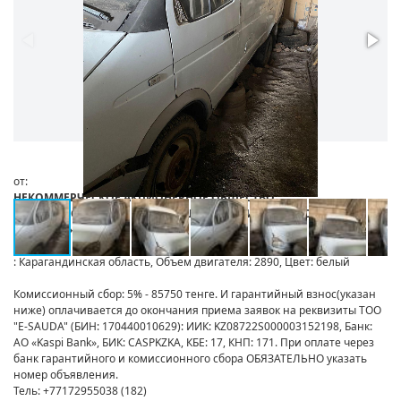
от:
НЕКОММЕРЧЕСКОЕ АКЦИОНЕРНОЕ ОБЩЕСТВО
«ГОСУДАРСТВЕННАЯ КОРПОРАЦИЯ «ПРАВИТЕЛЬСТВО ДЛЯ
ГРАЖДАН»
: Карагандинская область, Объем двигателя: 2890, Цвет: белый
Комиссионный сбор: 5% - 85750 тенге. И гарантийный взнос(указан
ниже) оплачивается до окончания приема заявок на реквизиты ТОО
"E-SAUDA" (БИН: 170440010629): ИИК: KZ08722S000003152198, Банк:
АО «Kaspi Bank», БИК: CASPKZKA, КБЕ: 17, КНП: 171. При оплате через
банк гарантийного и комиссионного сбора ОБЯЗАТЕЛЬНО указать
номер объявления.
Тель: +77172955038 (182)