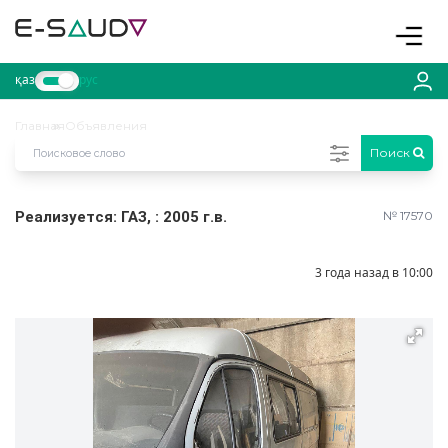
Toggle
қаз
рус
Главная
Объявления
Поиск
Реализуется: ГАЗ, : 2005 г.в.
№ 17570
3 года назад в 10:00