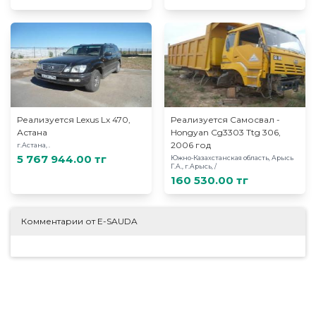
Реализуется Lexus Lx 470,
Реализуется Самосвал -
Астана
Hongyan Cg3303 Ttg 306,
2006 год
г.Астана, .
5 767 944.00 тг
Южно-Казахстанская область, Арысь
Г.А., г.Арысь, /
160 530.00 тг
Комментарии от E-SAUDA