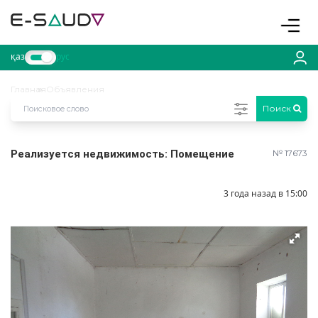
Toggle
қаз
рус
Главная
Объявления
Поиск
Реализуется недвижимость: Помещение
№ 17673
3 года назад в 15:00