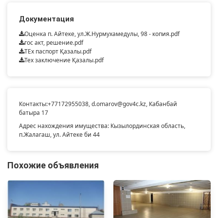
Документация
Оценка п. Айтеке, ул.Ж.Нурмухамедулы, 98 - копия.pdf
гос акт, решение.pdf
ТЕх паспорт Қазалы.pdf
Тех заключение Қазалы.pdf
Контакты:
+77172955038
,
d.omarov@gov4c.kz
, Кабанбай
батыра 17
Адрес нахождения имущества: Кызылординская область,
п.Жалагаш, ул. Айтеке би 44
Похожие объявления