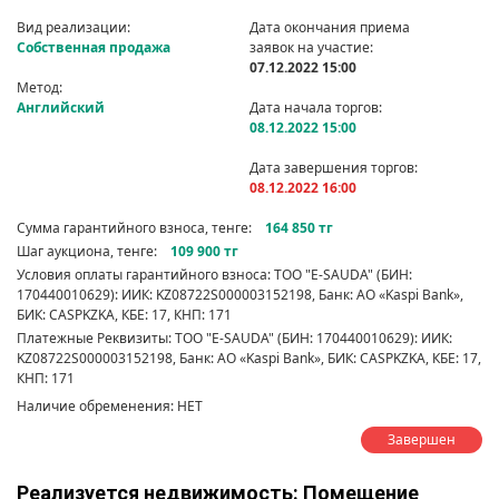
Вид реализации:
Дата окончания приема
Собственная продажа
заявок на участие:
07.12.2022 15:00
Метод:
Английский
Дата начала торгов:
08.12.2022 15:00
Дата завершения торгов:
08.12.2022 16:00
Сумма гарантийного взноса, тенге:
164 850 тг
Шаг аукциона, тенге:
109 900 тг
Условия оплаты гарантийного взноса: ТОО "E-SAUDA" (БИН:
170440010629): ИИК: KZ08722S000003152198, Банк: АО «Kaspi Bank»,
БИК: CASPKZKA, КБЕ: 17, КНП: 171
Платежные Реквизиты: ТОО "E-SAUDA" (БИН: 170440010629): ИИК:
KZ08722S000003152198, Банк: АО «Kaspi Bank», БИК: CASPKZKA, КБЕ: 17,
КНП: 171
Наличие обременения: НЕТ
Завершен
Реализуется недвижимость: Помещение