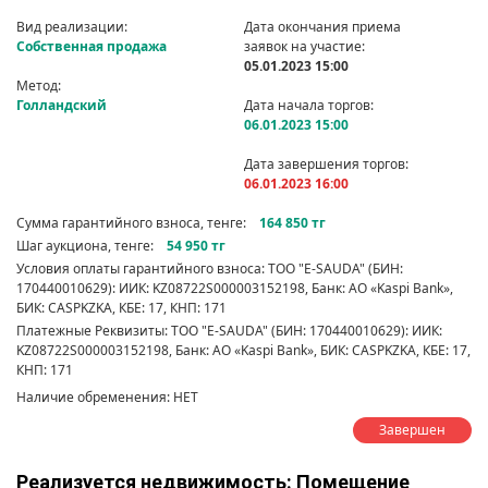
Вид реализации:
Дата окончания приема
Собственная продажа
заявок на участие:
05.01.2023 15:00
Метод:
Голландский
Дата начала торгов:
06.01.2023 15:00
Дата завершения торгов:
06.01.2023 16:00
Сумма гарантийного взноса, тенге:
164 850 тг
Шаг аукциона, тенге:
54 950 тг
Условия оплаты гарантийного взноса: ТОО "E-SAUDA" (БИН:
170440010629): ИИК: KZ08722S000003152198, Банк: АО «Kaspi Bank»,
БИК: CASPKZKA, КБЕ: 17, КНП: 171
Платежные Реквизиты: ТОО "E-SAUDA" (БИН: 170440010629): ИИК:
KZ08722S000003152198, Банк: АО «Kaspi Bank», БИК: CASPKZKA, КБЕ: 17,
КНП: 171
Наличие обременения: НЕТ
Завершен
Реализуется недвижимость: Помещение