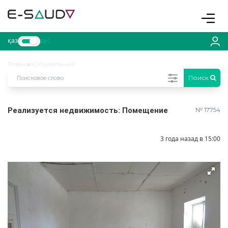
Toggle
қаз
рус
Главная
Объявления
Поиск
Реализуется недвижимость: Помещение
№ 17754
3 года назад в 15:00