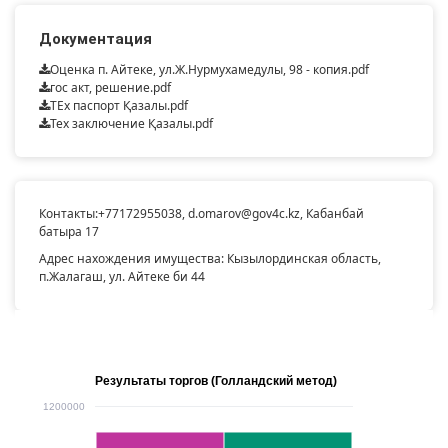
Документация
Оценка п. Айтеке, ул.Ж.Нурмухамедулы, 98 - копия.pdf
гос акт, решение.pdf
ТЕх паспорт Қазалы.pdf
Тех заключение Қазалы.pdf
Контакты:
+77172955038
,
d.omarov@gov4c.kz
, Кабанбай
батыра 17
Адрес нахождения имущества: Кызылординская область,
п.Жалагаш, ул. Айтеке би 44
Результаты торгов (Голландский метод)
1200000