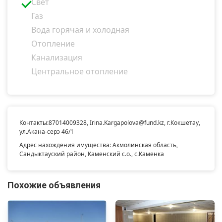
Свет
Газ
Вода горячая и холодная
Отопление
Канализация
Центральное отопление
Контакты:
87014009328
,
Irina.Kargapolova@fund.kz
, г.Кокшетау,
ул.Акана-серэ 46/1
Адрес нахождения имущества: Акмолинская область,
Сандыктауский район, Каменский с.о., с.Каменка
Похожие объявления