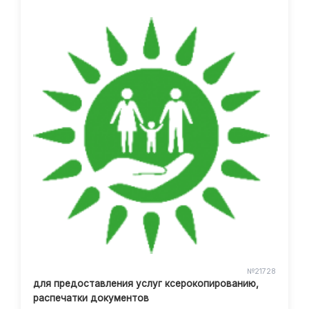
№21728
для предоставления услуг ксерокопированию,
распечатки документов