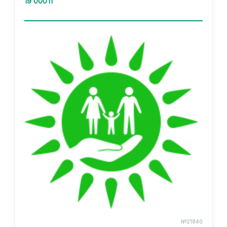
19 000тг
№21840