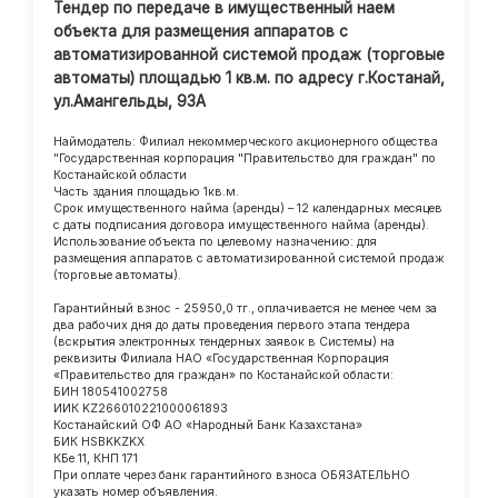
Тендер по передаче в имущественный наем
объекта для размещения аппаратов с
автоматизированной системой продаж (торговые
автоматы) площадью 1 кв.м. по адресу г.Костанай,
ул.Амангельды, 93А
Наймодатель: Филиал некоммерческого акционерного общества
"Государственная корпорация "Правительство для граждан" по
Костанайской области
Часть здания площадью 1кв.м.
Срок имущественного найма (аренды) – 12 календарных месяцев
с даты подписания договора имущественного найма (аренды).
Использование объекта по целевому назначению: для
размещения аппаратов с автоматизированной системой продаж
(торговые автоматы).
Гарантийный взнос - 25950,0 тг., оплачивается не менее чем за
два рабочих дня до даты проведения первого этапа тендера
(вскрытия электронных тендерных заявок в Системы) на
реквизиты Филиала НАО «Государственная Корпорация
«Правительство для граждан» по Костанайской области:
БИН 180541002758
ИИК KZ266010221000061893
Костанайский ОФ АО «Народный Банк Казахстана»
БИК HSBKKZKX
КБе 11, КНП 171
При оплате через банк гарантийного взноса ОБЯЗАТЕЛЬНО
указать номер объявления.