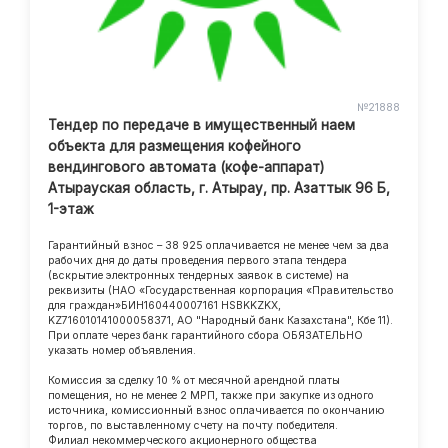
№21888
Тендер по передаче в имущественный наем
объекта для размещения кофейного
вендингового автомата (кофе-аппарат)
Атырауская область, г. Атырау, пр. Азаттык 96 Б,
1-этаж
Гарантийный взнос – 38 925 оплачивается не менее чем за два
рабочих дня до даты проведения первого этапа тендера
(вскрытие электронных тендерных заявок в системе) на
реквизиты (НАО «Государственная корпорация «Правительство
для граждан»БИН160440007161 HSBKKZKX,
KZ716010141000058371, АО "Народный банк Казахстана", Кбе 11).
При оплате через банк гарантийного сбора ОБЯЗАТЕЛЬНО
указать номер объявления.
Комиссия за сделку 10 % от месячной арендной платы
помещения, но не менее 2 МРП, также при закупке из одного
источника, комиссионный взнос оплачивается по окончанию
торгов, по выставленному счету на почту победителя.
Филиал некоммерческого акционерного общества