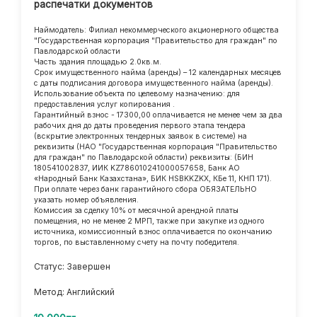
распечатки документов
Наймодатель: Филиал некоммерческого акционерного общества
"Государственная корпорация "Правительство для граждан" по
Павлодарской области
Часть здания площадью 2.0кв.м.
Срок имущественного найма (аренды) – 12 календарных месяцев
с даты подписания договора имущественного найма (аренды).
Использование объекта по целевому назначению: для
предоставления услуг копирования .
Гарантийный взнос - 17300,00 оплачивается не менее чем за два
рабочих дня до даты проведения первого этапа тендера
(вскрытие электронных тендерных заявок в системе) на
реквизиты (НАО "Государственная корпорация "Правительство
для граждан" по Павлодарской области) реквизиты: (БИН
180541002837, ИИК KZ786010241000057658, Банк АО
«Народный Банк Казахстана», БИК HSBKKZKX, КБе 11, КНП 171).
При оплате через банк гарантийного сбора ОБЯЗАТЕЛЬНО
указать номер объявления.
Комиссия за сделку 10% от месячной арендной платы
помещения, но не менее 2 МРП, также при закупке из одного
источника, комиссионный взнос оплачивается по окончанию
торгов, по выставленному счету на почту победителя.
Статус: Завершен
Метод: Английский