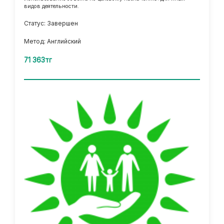
видов деятельности.
Статус: Завершен
Метод: Английский
71 363тг