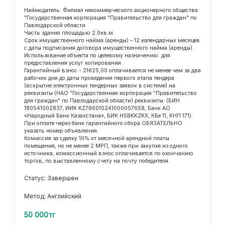
Наймодатель: Филиал некоммерческого акционерного общества
"Государственная корпорация "Правительство для граждан" по
Павлодарской области
Часть здания площадью 2.0кв.м.
Срок имущественного найма (аренды) – 12 календарных месяцев
с даты подписания договора имущественного найма (аренды).
Использование объекта по целевому назначению: для
предоставления услуг копирования .
Гарантийный взнос - 21625,00 оплачивается не менее чем за два
рабочих дня до даты проведения первого этапа тендера
(вскрытие электронных тендерных заявок в системе) на
реквизиты (НАО "Государственная корпорация "Правительство
для граждан" по Павлодарской области) реквизиты: (БИН
180541002837, ИИК KZ786010241000057658, Банк АО
«Народный Банк Казахстана», БИК HSBKKZKX, КБе 11, КНП 171).
При оплате через банк гарантийного сбора ОБЯЗАТЕЛЬНО
указать номер объявления.
Комиссия за сделку 10% от месячной арендной платы
помещения, но не менее 2 МРП, также при закупке из одного
источника, комиссионный взнос оплачивается по окончанию
торгов, по выставленному счету на почту победителя.
Статус: Завершен
Метод: Английский
50 000тг