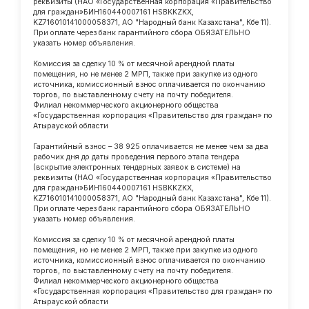
реквизиты (НАО «Государственная корпорация «Правительство
для граждан»БИН160440007161 HSBKKZKX,
KZ716010141000058371, АО "Народный банк Казахстана", Кбе 11).
При оплате через банк гарантийного сбора ОБЯЗАТЕЛЬНО
указать номер объявления.
Комиссия за сделку 10 % от месячной арендной платы
помещения, но не менее 2 МРП, также при закупке из одного
источника, комиссионный взнос оплачивается по окончанию
торгов, по выставленному счету на почту победителя.
Филиал некоммерческого акционерного общества
«Государственная корпорация «Правительство для граждан» по
Атырауской области
Гарантийный взнос – 38 925 оплачивается не менее чем за два
рабочих дня до даты проведения первого этапа тендера
(вскрытие электронных тендерных заявок в системе) на
реквизиты (НАО «Государственная корпорация «Правительство
для граждан»БИН160440007161 HSBKKZKX,
KZ716010141000058371, АО "Народный банк Казахстана", Кбе 11).
При оплате через банк гарантийного сбора ОБЯЗАТЕЛЬНО
указать номер объявления.
Комиссия за сделку 10 % от месячной арендной платы
помещения, но не менее 2 МРП, также при закупке из одного
источника, комиссионный взнос оплачивается по окончанию
торгов, по выставленному счету на почту победителя.
Филиал некоммерческого акционерного общества
«Государственная корпорация «Правительство для граждан» по
Атырауской области