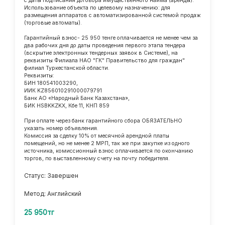
с даты подписания договора имущественного найма (аренды).
Использование объекта по целевому назначению: для
размещения аппаратов с автоматизированной системой продаж
(торговые автоматы).
Гарантийный взнос- 25 950 тенге оплачивается не менее чем за
два рабочих дня до даты проведения первого этапа тендера
(вскрытие электронных тендерных заявок в Системе), на
реквизиты Филиала НАО "ГК" Правительство для граждан"
филиал Туркестанской области.
Реквизиты:
БИН 180541003290,
ИИК KZ856010291000079791
Банк АО «Народный Банк Казахстана»,
БИК HSBKKZKX, Кбе 11, КНП 859
При оплате через банк гарантийного сбора ОБЯЗАТЕЛЬНО
указать номер объявления.
Комиссия за сделку 10% от месячной арендной платы
помещений, но не менее 2 МРП, так же при закупке из одного
источника, комиссионный взнос оплачивается по окончанию
торгов, по выставленному счету на почту победителя.
Статус: Завершен
Метод: Английский
25 950тг