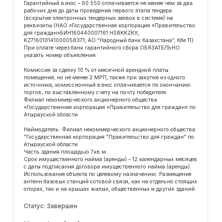
Гарантийный взнос – 60 550 оплачивается не менее чем за два
рабочих дня до даты проведения первого этапа тендера
(вскрытие электронных тендерных заявок в системе) на
реквизиты (НАО «Государственная корпорация «Правительство
для граждан»БИН160440007161 HSBKKZKX,
KZ716010141000058371, АО "Народный банк Казахстана", Кбе 11).
При оплате через банк гарантийного сбора ОБЯЗАТЕЛЬНО
указать номер объявления.
Комиссия за сделку 10 % от месячной арендной платы
помещения, но не менее 2 МРП, также при закупке из одного
источника, комиссионный взнос оплачивается по окончанию
торгов, по выставленному счету на почту победителя.
Филиал некоммерческого акционерного общества
«Государственная корпорация «Правительство для граждан» по
Атырауской области
Наймодатель: Филиал некоммерческого акционерного общества
"Государственная корпорация "Правительство для граждан" по
Атырауской области
Часть здания площадью 7кв.м.
Срок имущественного найма (аренды) – 12 календарных месяцев
с даты подписания договора имущественного найма (аренды).
Использование объекта по целевому назначению: Размещение
антенн базовых станций сотовой связи, как на отдельно стоящих
опорах, так и на крышах жилых, общественных и других зданий.
Статус: Завершен