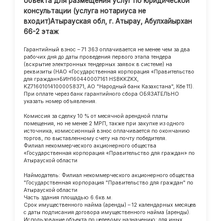
объекта для размещения услуг по юридической
консультации (услуга нотариуса не
входит)Атырауская обл, г. Атырау, Абулхайырхан
66-2 этаж
Гарантийный взнос – 71 363 оплачивается не менее чем за два
рабочих дня до даты проведения первого этапа тендера
(вскрытие электронных тендерных заявок в системе) на
реквизиты (НАО «Государственная корпорация «Правительство
для граждан»БИН160440007161 HSBKKZKX,
KZ716010141000058371, АО "Народный банк Казахстана", Кбе 11).
При оплате через банк гарантийного сбора ОБЯЗАТЕЛЬНО
указать номер объявления.
Комиссия за сделку 10 % от месячной арендной платы
помещения, но не менее 2 МРП, также при закупке из одного
источника, комиссионный взнос оплачивается по окончанию
торгов, по выставленному счету на почту победителя.
Филиал некоммерческого акционерного общества
«Государственная корпорация «Правительство для граждан» по
Атырауской области
Наймодатель: Филиал некоммерческого акционерного общества
"Государственная корпорация "Правительство для граждан" по
Атырауской области
Часть здания площадью 6.6кв.м.
Срок имущественного найма (аренды) – 12 календарных месяцев
с даты подписания договора имущественного найма (аренды).
Использование объекта по целевому назначению: для иных