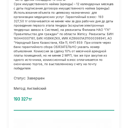
Срок имущественного найма (аренды) – 12 календарных месяцев
с даты подписания договора имущественного найма (аренды).
Использование объекта по целевому назначению: для
организации медицинских услуг .Гарантийный взнос- 193
327,50 тг оплачивается не менее чем за два рабочих дня до даты
проведения первого этапа тендера (вскрытие электронных
тендерных заявок в Системе), на реквизиты Филиала НАО "ГК"
Правительство для граждан" по области Жетісу. Реквизиты: БИН
160440007161, БИК HSBKKZKX, ИИК KZ86601A311000398941, АО
"Народный Банк Казахстана, КБе 11, КНП 859. При оплате через
банк гарантийного сбора ОБЯЗАТЕЛЬНО указать номер
объявления. Комиссия за сделку 10% от месячной арендной
платы помещений, но не менее 2 МРП, так же при закупке из
одного источника, комиссионный взнос оплачивается по
окончанию торгов, по выставленному счету на почту
победителя.
Статус: Завершен
Метод: Английский
193 327тг