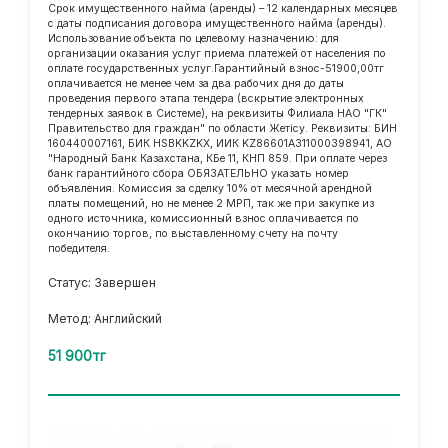
Срок имущественного найма (аренды) – 12 календарных месяцев
с даты подписания договора имущественного найма (аренды).
Использование объекта по целевому назначению: для
организации оказания услуг приема платежей от населения по
оплате государственных услуг.Гарантийный взнос-51900,00тг
оплачивается не менее чем за два рабочих дня до даты
проведения первого этапа тендера (вскрытие электронных
тендерных заявок в Системе), на реквизиты Филиала НАО "ГК"
Правительство для граждан" по области Жетісу. Реквизиты: БИН
160440007161, БИК HSBKKZKX, ИИК KZ86601A311000398941, АО
"Народный Банк Казахстана, КБе 11, КНП 859. При оплате через
банк гарантийного сбора ОБЯЗАТЕЛЬНО указать номер
объявления. Комиссия за сделку 10% от месячной арендной
платы помещений, но не менее 2 МРП, так же при закупке из
одного источника, комиссионный взнос оплачивается по
окончанию торгов, по выставленному счету на почту
победителя.
Статус: Завершен
Метод: Английский
51 900тг