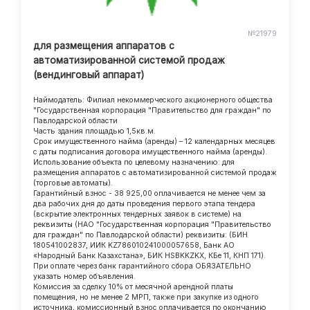
№21979
для размещения аппаратов с
автоматизированной системой продаж
(вендинговый аппарат)
Наймодатель: Филиал некоммерческого акционерного общества
"Государственная корпорация "Правительство для граждан" по
Павлодарской области
Часть здания площадью 1,5кв.м.
Срок имущественного найма (аренды) – 12 календарных месяцев
с даты подписания договора имущественного найма (аренды).
Использование объекта по целевому назначению: для
размещения аппаратов с автоматизированной системой продаж
(торговые автоматы).
Гарантийный взнос - 38 925,00 оплачивается не менее чем за
два рабочих дня до даты проведения первого этапа тендера
(вскрытие электронных тендерных заявок в системе) на
реквизиты (НАО "Государственная корпорация "Правительство
для граждан" по Павлодарской области) реквизиты: (БИН
180541002837, ИИК KZ786010241000057658, Банк АО
«Народный Банк Казахстана», БИК HSBKKZKX, КБе 11, КНП 171).
При оплате через банк гарантийного сбора ОБЯЗАТЕЛЬНО
указать номер объявления.
Комиссия за сделку 10% от месячной арендной платы
помещения, но не менее 2 МРП, также при закупке из одного
источника, комиссионный взнос оплачивается по окончанию