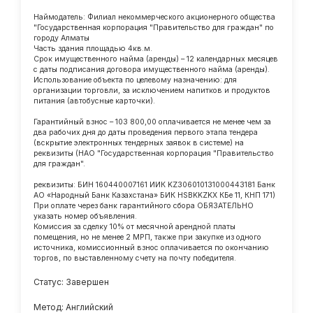
Наймодатель: Филиал некоммерческого акционерного общества
"Государственная корпорация "Правительство для граждан" по
городу Алматы
Часть здания площадью 4кв.м.
Срок имущественного найма (аренды) – 12 календарных месяцев
с даты подписания договора имущественного найма (аренды).
Использование объекта по целевому назначению: для
организации торговли, за исключением напитков и продуктов
питания (автобусные карточки).
Гарантийный взнос – 103 800,00 оплачивается не менее чем за
два рабочих дня до даты проведения первого этапа тендера
(вскрытие электронных тендерных заявок в системе) на
реквизиты (НАО "Государственная корпорация "Правительство
для граждан".
реквизиты: БИН 160440007161 ИИК KZ306010131000443181 Банк
АО «Народный Банк Казахстана» БИК HSBKKZKX КБе 11, КНП 171)
При оплате через банк гарантийного сбора ОБЯЗАТЕЛЬНО
указать номер объявления.
Комиссия за сделку 10% от месячной арендной платы
помещения, но не менее 2 МРП, также при закупке из одного
источника, комиссионный взнос оплачивается по окончанию
торгов, по выставленному счету на почту победителя.
Статус: Завершен
Метод: Английский