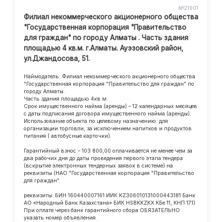
№21901
Филиал некоммерческого акционерного общества
"Государственная корпорация "Правительство
для граждан" по городу Алматы . Часть здания
площадью 4 кв.м. г.Алматы. Ауэзовский район,
ул.Джандосова, 51.
Наймодатель: Филиал некоммерческого акционерного общества
"Государственная корпорация "Правительство для граждан" по
городу Алматы.
Часть здания площадью 4кв.м.
Срок имущественного найма (аренды) – 12 календарных месяцев
с даты подписания договора имущественного найма (аренды).
Использование объекта по целевому назначению: для
организации торговли, за исключением напитков и продуктов
питания ( автобусные карточки).
Гарантийный взнос – 103 800,00 оплачивается не менее чем за
два рабочих дня до даты проведения первого этапа тендера
(вскрытие электронных тендерных заявок в системе) на
реквизиты (НАО "Государственная корпорация "Правительство
для граждан".
реквизиты: БИН 160440007161 ИИК KZ306010131000443181 Банк
АО «Народный Банк Казахстана» БИК HSBKKZKX КБе 11, КНП 171)
При оплате через банк гарантийного сбора ОБЯЗАТЕЛЬНО
указать номер объявления.