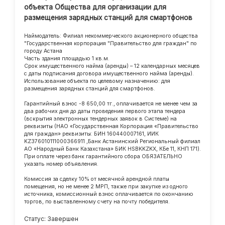
объекта Общества для организации для
размещения зарядных станций для смартфонов
Наймодатель: Филиал некоммерческого акционерного общества
"Государственная корпорация "Правительство для граждан" по
городу Астана
Часть здания площадью 1 кв.м.
Срок имущественного найма (аренды) – 12 календарных месяцев
с даты подписания договора имущественного найма (аренды).
Использование объекта по целевому назначению: для
размещения зарядных станций для смартфонов.
Гарантийный взнос -8 650,00 тг., оплачивается не менее чем за
два рабочих дня до даты проведения первого этапа тендера
(вскрытия электронных тендерных заявок в Системе) на
реквизиты (НАО «Государственная Корпорация «Правительство
для граждан» реквизиты: БИН 160440007161, ИИК
KZ376010111000366911 ,Банк Астанинский Региональный филиал
АО «Народный Банк Казахстана» БИК HSBKKZKX, КБе 11, КНП 171).
При оплате через банк гарантийного сбора ОБЯЗАТЕЛЬНО
указать номер объявления.
Комиссия за сделку 10% от месячной арендной платы
помещения, но не менее 2 МРП, также при закупке из одного
источника, комиссионный взнос оплачивается по окончанию
торгов, по выставленному счету на почту победителя.
Статус: Завершен