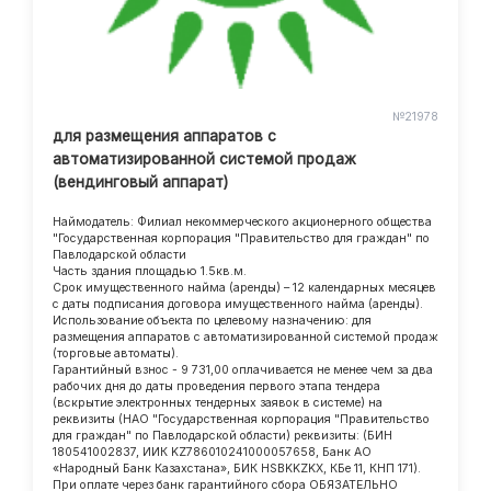
№21978
для размещения аппаратов с
автоматизированной системой продаж
(вендинговый аппарат)
Наймодатель: Филиал некоммерческого акционерного общества
"Государственная корпорация "Правительство для граждан" по
Павлодарской области
Часть здания площадью 1.5кв.м.
Срок имущественного найма (аренды) – 12 календарных месяцев
с даты подписания договора имущественного найма (аренды).
Использование объекта по целевому назначению: для
размещения аппаратов с автоматизированной системой продаж
(торговые автоматы).
Гарантийный взнос - 9 731,00 оплачивается не менее чем за два
рабочих дня до даты проведения первого этапа тендера
(вскрытие электронных тендерных заявок в системе) на
реквизиты (НАО "Государственная корпорация "Правительство
для граждан" по Павлодарской области) реквизиты: (БИН
180541002837, ИИК KZ786010241000057658, Банк АО
«Народный Банк Казахстана», БИК HSBKKZKX, КБе 11, КНП 171).
При оплате через банк гарантийного сбора ОБЯЗАТЕЛЬНО