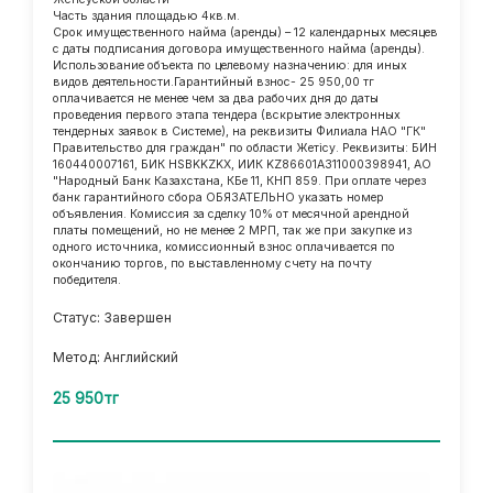
Часть здания площадью 4кв.м.
Срок имущественного найма (аренды) – 12 календарных месяцев
с даты подписания договора имущественного найма (аренды).
Использование объекта по целевому назначению: для иных
видов деятельности.Гарантийный взнос- 25 950,00 тг
оплачивается не менее чем за два рабочих дня до даты
проведения первого этапа тендера (вскрытие электронных
тендерных заявок в Системе), на реквизиты Филиала НАО "ГК"
Правительство для граждан" по области Жетісу. Реквизиты: БИН
160440007161, БИК HSBKKZKX, ИИК KZ86601A311000398941, АО
"Народный Банк Казахстана, КБе 11, КНП 859. При оплате через
банк гарантийного сбора ОБЯЗАТЕЛЬНО указать номер
объявления. Комиссия за сделку 10% от месячной арендной
платы помещений, но не менее 2 МРП, так же при закупке из
одного источника, комиссионный взнос оплачивается по
окончанию торгов, по выставленному счету на почту
победителя.
Статус: Завершен
Метод: Английский
25 950тг