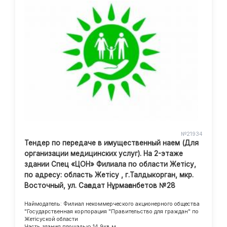
№21934
Тендер по передаче в имущественный наем (Для
организации медицинских услуг). На 2-этаже
здании Спец «ЦОН» Филиала по области Жетісу,
по адресу: область Жетісу , г.Талдыкорган, мкр.
Восточный, ул. Сағадат Нұрмағанбетов №28
Наймодатель: Филиал некоммерческого акционерного общества
"Государственная корпорация "Правительство для граждан" по
Жетісуской области
Часть здания площадью 14.9кв.м.