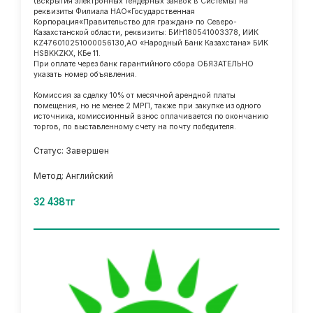
(вскрытия электронных тендерных заявок в Системы) на
реквизиты Филиала НАО«Государственная
Корпорация«Правительство для граждан» по Северо-
Казахстанской области, реквизиты: БИН180541003378, ИИК
KZ476010251000056130,АО «Народный Банк Казахстана» БИК
HSBKKZKX, КБе 11.
При оплате через банк гарантийного сбора ОБЯЗАТЕЛЬНО
указать номер объявления.
Комиссия за сделку 10% от месячной арендной платы
помещения, но не менее 2 МРП, также при закупке из одного
источника, комиссионный взнос оплачивается по окончанию
торгов, по выставленному счету на почту победителя.
Статус: Завершен
Метод: Английский
32 438тг