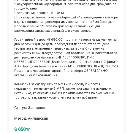
"Государственная корпорация "Правительство для граждан" по
городу Астана
Часть здания площадью 1 кв.м.
Срок имущественного найма (аренды) – 12 календарных месяцев
с даты подписания договора имущественного найма (аренды).
Использование объекта по целевому назначению: для
размещения зарядных станций для смартфонов.
Гарантийный взнос -8 650,00 тг., оплачивается не менее чем за
два рабочих дня до даты проведения первого этапа тендера
(вскрытия электронных тендерных заявок в Системе) на
реквизиты (НАО «Государственная Корпорация «Правительство
для граждан» реквизиты: БИН 160440007161, ИИК
KZ376010111000366911 ,Банк Астанинский Региональный филиал
АО «Народный Банк Казахстана» БИК HSBKKZKX, КБе 11, КНП 171).
При оплате через банк гарантийного сбора ОБЯЗАТЕЛЬНО
указать номер объявления.
Комиссия за сделку 10% от месячной арендной платы
помещения, но не менее 2 МРП, также при закупке из одного
источника, комиссионный взнос оплачивается по окончанию
торгов, по выставленному счету на почту победителя.
Статус: Завершен
Метод: Английский
8 650тг