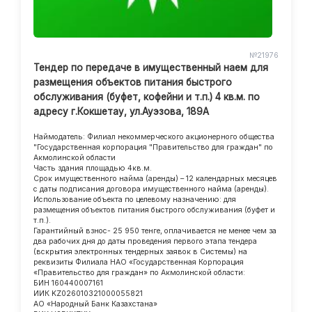
№21976
Тендер по передаче в имущественный наем для
размещения объектов питания быстрого
обслуживания (буфет, кофейни и т.п.) 4 кв.м. по
адресу г.Кокшетау, ул.Ауэзова, 189А
Наймодатель: Филиал некоммерческого акционерного общества
"Государственная корпорация "Правительство для граждан" по
Акмолинской области
Часть здания площадью 4кв.м.
Срок имущественного найма (аренды) – 12 календарных месяцев
с даты подписания договора имущественного найма (аренды).
Использование объекта по целевому назначению: для
размещения объектов питания быстрого обслуживания (буфет и
т.п.).
Гарантийный взнос- 25 950 тенге, оплачивается не менее чем за
два рабочих дня до даты проведения первого этапа тендера
(вскрытия электронных тендерных заявок в Системы) на
реквизиты Филиала НАО «Государственная Корпорация
«Правительство для граждан» по Акмолинской области:
БИН 160440007161
ИИК KZ026010321000055821
АО «Народный Банк Казахстана»