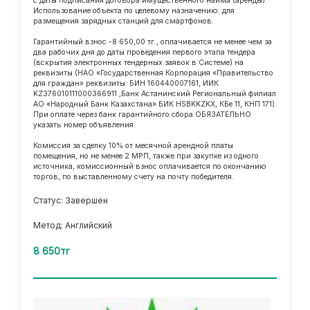
с даты подписания договора имущественного найма (аренды).
Использование объекта по целевому назначению: для
размещения зарядных станций для смартфонов.
Гарантийный взнос -8 650,00 тг., оплачивается не менее чем за
два рабочих дня до даты проведения первого этапа тендера
(вскрытия электронных тендерных заявок в Системе) на
реквизиты (НАО «Государственная Корпорация «Правительство
для граждан» реквизиты: БИН 160440007161, ИИК
KZ376010111000366911 ,Банк Астанинский Региональный филиал
АО «Народный Банк Казахстана» БИК HSBKKZKX, КБе 11, КНП 171).
При оплате через банк гарантийного сбора ОБЯЗАТЕЛЬНО
указать номер объявления.
Комиссия за сделку 10% от месячной арендной платы
помещения, но не менее 2 МРП, также при закупке из одного
источника, комиссионный взнос оплачивается по окончанию
торгов, по выставленному счету на почту победителя.
Статус: Завершен
Метод: Английский
8 650тг