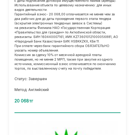
с даты подписания договора имущественного найма (аренды).
Использование объекта по целевому назначению: для иных
видов деятельности.
Гарантийный взнос- 20 068,00 оплачивается не менее чем за
два рабочих дня до даты проведения первого этапа тендера
(вскрытия электронных тендерных заявок в Системы)
на реквизиты Филиала НАО «Государственная Корпорация
«Правительство для граждан» по Актюбинской области,
реквизиты: БИН 160440007161, ИИК KZ736010121000056881, АО
«Народный Банк Казахстана» БИК HSBKKZKX, КБе 11.
При оплате через банк гарантийного сбора ОБЯЗАТЕЛЬНО
указать номер объявления.
Комиссия за сделку 10% от месячной арендной платы
помещения, но не менее 2 МРП, также при закупке из одного
источника, комиссионный взнос оплачивается по окончанию
торгов, по выставленному счету на почту победителя.
Статус: Завершен
Метод: Английский
20 068тг