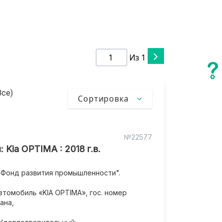
Из
1
се)
Сортировка
№22577
 Kia OPTIMA : 2018 г.в.
"Фонд развития промышленности".
втомобиль «KIA OPTIMA», гос. номер
ана,