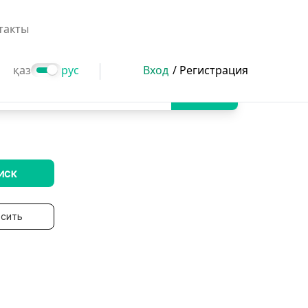
такты
қаз
рус
Вход
/ Регистрация
Поиск
иск
сить