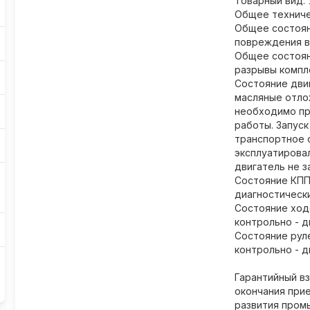
Товарный вид:
Общее техниче
Общее состоян
повреждения в 
Общее состоян
разрывы компл
Состояние дви
масляные отло
необходимо пр
работы. Запуск
транспортное 
эксплуатировал
двигатель не з
Состояние КПП
диагностическ
Состояние ход
контрольно - д
Состояние рул
контрольно - д
Гарантийный вз
окончания при
развития пром