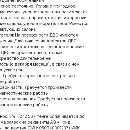
 Удовлетворительный;
ское состояние: Условно пригодное;
ие кузова: удовлетворительное. Имеются
виде сколов, царапин, вмятин и коррозии
ие салона: удовлетворительное. Имеются
ектующих салона.
гателя: На поверхности ДВС имеются
жения. Для выявления дефектов ДВС
оизвести контрольно - диагностические
 ДВС не производился, так как
средство длительное не
ось (с декабря месяца), в связи с чем
апускается.
: Требуется произвести контрольно-
ие работы.
овой части: Требуется произвести
иагностические работы.
евого управления: Требуется произвести
иагностические работы.
нос: 5% - 242 567 тенге оплачивается до
ема заявок на реквизиты АО «Фонд
ышленности» (БИН: 050940001237) ИИК: