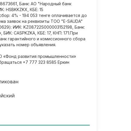
8673661, Банк: АО "Народный банк
ИК: HSBKKZKX, КБЕ: 15
бор: 4% - 194 053 тенге оплачивается до
ема заявок на реквизиты ТОО "E-SAUDA"
0629): ИИК: KZ08722S000003152198, Банк:
, БИК: CASPKZKA, КБЕ: 17, КНП: 171.При
анк гарантийного и комиссионного сбора
казать номер объявления.
О «Фонд развития промышленности»
бращаться +7 777 323 8585 Еркин
ликован
ийский