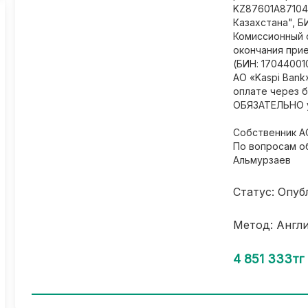
KZ87601A87104
Казахстана", Б
Комиссионный с
окончания при
(БИН: 17044001
АО «Kaspi Bank»
оплате через б
ОБЯЗАТЕЛЬНО у
Собственник А
По вопросам о
Альмурзаев
Статус: Опуб
Метод: Англ
4 851 333тг