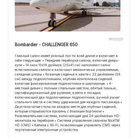
№20320
Bombardier - CHALLENGER 650
Главный салон имеет ровный пол по всей длине и включает в
себя следующее: • Передняя переборка салона, включая дверь-
купе • 14 окон 10x16 дюймов (25x41 см) наполняют салон
естественным светом и включают механически управляемые,
складные шторы • Кожаные сиденья в каюте с 22 дюймами (56
см) между подлокотниками, клубная компоновка сидений
включая фиксированные подлокотники и шарнирные. • 4-
местный диван с полным спальным местом, обитый тканью,
сертифицированный для руления, взлета и посадки,
включающий два подключаемых подлокотника, ручной рычаг
спального места и систему удержания для каждого пассажира •
Двустворчатые столы на каждом месте для клубных сидений,
которые открываются вровень с боковым бортиком •
Развлекательная система, включающая два 24-дюймовых HD-
монитора на переборке • Система управления салоном NiceTM
HD (CMS) • Кабина с Wi-Fi, позволяющая управлять CMS через
портативные электронные устройства.