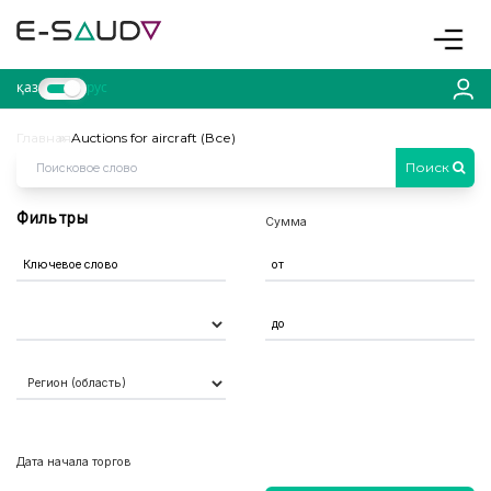
Toggle
қаз
рус
Главная
Auctions for aircraft (Все)
Поиск
Фильтры
Сумма
Дата начала торгов