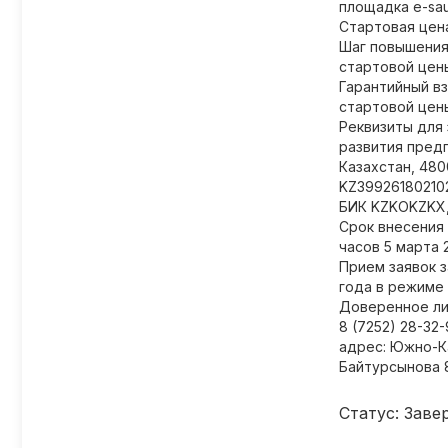
площадка e-saud
Стартовая цена
Шаг повышения 
стартовой цен
Гарантийный вз
стартовой цен
Реквизиты для 
развития пред
Казахстан, 4800
KZ39926180210
БИК KZKOKZKX,
Срок внесения 
часов 5 марта 
Прием заявок з
года в режиме 
Доверенное ли
8 (7252) 28-32-
адрес: Южно-Ка
Байтурсынова 
Статус: Заве