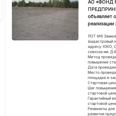
АО «ФОНД 
ПРЕДПРИН
объявляет о
реализации 
ЛОТ №6 Земель
(кадастровый 
адресу: ЮКО, 
совхоза им. Д.
Метод проведен
повышение ста
Дата проведени
Место проведе
площадка e-saud
Стартовая цена
Шаг повышения 
стартовой цен
Гарантийный вз
стартовой цен
Реквизиты для 
развития пред