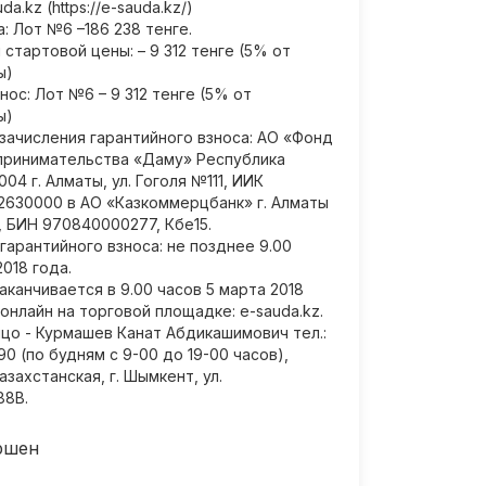
a.kz (https://e-sauda.kz/)
: Лот №6 –186 238 тенге.
стартовой цены: – 9 312 тенге (5% от
ы)
нос: Лот №6 – 9 312 тенге (5% от
ы)
зачисления гарантийного взноса: АО «Фонд
принимательства «Даму» Республика
04 г. Алматы, ул. Гоголя №111, ИИК
2630000 в АО «Казкоммерцбанк» г. Алматы
 БИН 970840000277, Кбе15.
гарантийного взноса: не позднее 9.00
2018 года.
аканчивается в 9.00 часов 5 марта 2018
онлайн на торговой площадке: e-sauda.kz.
цо - Курмашев Канат Абдикашимович тел.:
90 (по будням с 9-00 до 19-00 часов),
захстанская, г. Шымкент, ул.
88В.
ршен