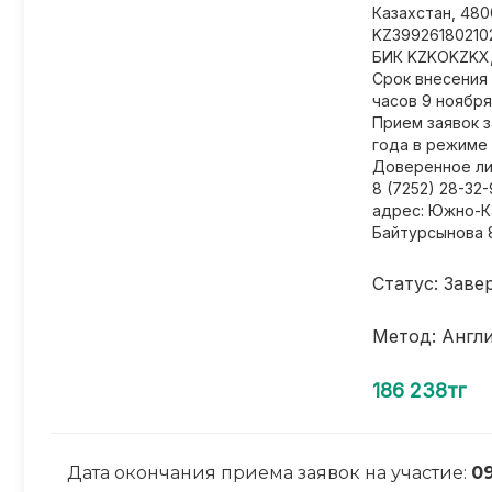
Казахстан, 4800
KZ39926180210
БИК KZKOKZKX,
Срок внесения 
часов 9 ноября
Прием заявок з
года в режиме 
Доверенное ли
8 (7252) 28-32-
адрес: Южно-Ка
Байтурсынова 
Статус: Заве
Метод: Англ
186 238тг
Дата окончания приема заявок на участие:
09