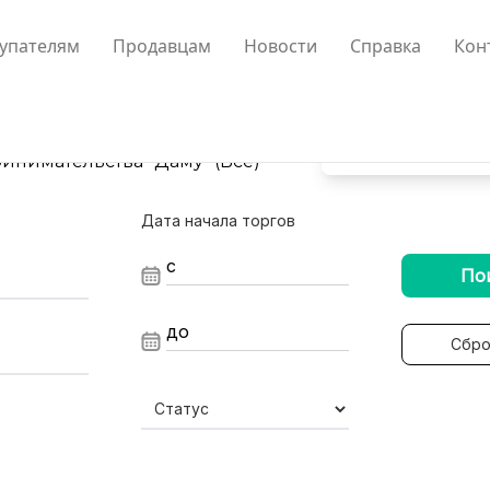
упателям
Продавцам
Новости
Справка
Кон
нимательства "Даму" (Все)
Дата начала торгов
По
Сбро