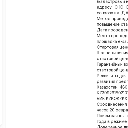
(кадастровый 
адресу: ЮКО, 
совхоза им. Д.
Метод проведен
повышение ста
Дата проведени
Место проведе
площадка e-saud
Стартовая цена
Шаг повышения 
стартовой цен
Гарантийный вз
стартовой цен
Реквизиты для 
развития пред
Казахстан, 4800
KZ39926180210
БИК KZKOKZKX,
Срок внесения 
часов 20 февра
Прием заявок з
года в режиме 
Доверенное ли