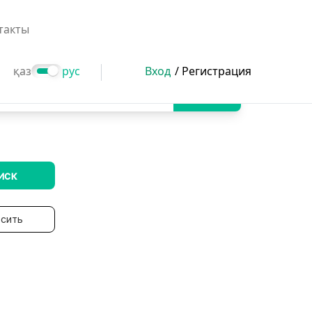
такты
қаз
рус
Вход
/ Регистрация
Поиск
иск
сить