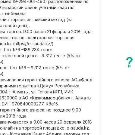
номер 19-294-001-490) расположенный по
Отырарский район,учетный квартал
Алтынбекова.
ия торгов: английский метод (на
ртовой цены).
я торгов: 9.00 часов 21 февраля 2018 года.
ние торгов: электронная торговая
a.kz (https://e-sauda.kz/)
: Лот №6 –186 238 тенге.
стартовой цены: – 9 312 тенге (5% от
ы)
нос: Лот №6 – 9 312 тенге (5% от
ы)
зачисления гарантийного взноса: АО «Фонд
принимательства «Даму» Республика
04 г. Алматы, ул. Гоголя №111, ИИК
2630000 в АО «Казкоммерцбанк» г. Алматы
 БИН 970840000277, Кбе15.
гарантийного взноса: не позднее 9.00
ля 2018 года.
аканчивается в 9.00 часов 20 февраля 2018
онлайн на торговой площадке: e-sauda.kz.
цо - Курмашев Канат Абдикашимович тел.: