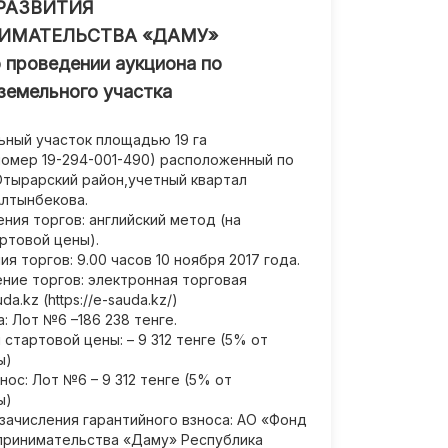
РАЗВИТИЯ
ИМАТЕЛЬСТВА «ДАМУ»
 проведении аукциона по
земельного участка
ный участок площадью 19 га
номер 19-294-001-490) расположенный по
Отырарский район,учетный квартал
Алтынбекова.
ия торгов: английский метод (на
ртовой цены).
я торгов: 9.00 часов 10 ноября 2017 года.
ние торгов: электронная торговая
a.kz (https://e-sauda.kz/)
: Лот №6 –186 238 тенге.
стартовой цены: – 9 312 тенге (5% от
ы)
нос: Лот №6 – 9 312 тенге (5% от
ы)
зачисления гарантийного взноса: АО «Фонд
принимательства «Даму» Республика