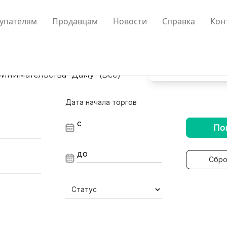
упателям
Продавцам
Новости
Справка
Кон
нимательства "Даму" (Все)
Дата начала торгов
По
Сбро