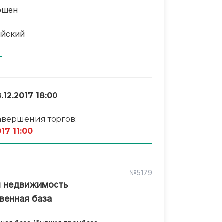
ршен
ийский
г
.12.2017 18:00
авершения торгов:
017 11:00
№5179
я недвижимость
венная база