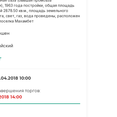
ная база (бывшая промбаза
), 1963 года постройки, общая площадь
 2878.50 кв.м., площадь земельного
 га, свет, газ, вода проведены, расположен
поселка Махамбет
ршен
ийский
г
.04.2018 10:00
авершения торгов:
2018 14:00