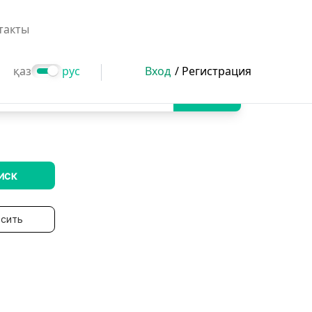
такты
қаз
рус
Вход
/ Регистрация
Поиск
иск
сить