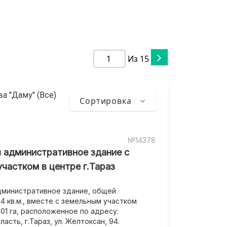
Из
15
а "Даму" (Все)
Сортировка
№14378
 административное здание с
частком в центре г.Тараз
дминистративное здание, общей
 кв.м., вместе с земельным участком
01 га, расположенное по адресу:
асть, г.Тараз, ул. Желтоксан, 94.