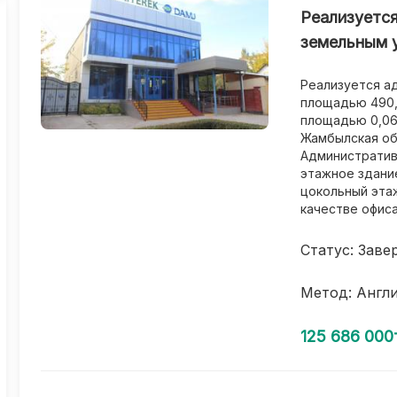
Реализуется
земельным у
Реализуется а
площадью 490,4
площадью 0,06
Жамбылская обл
Административ
этажное здание
цокольный эта
качестве офиса
Статус: Заве
Метод: Англ
125 686 000