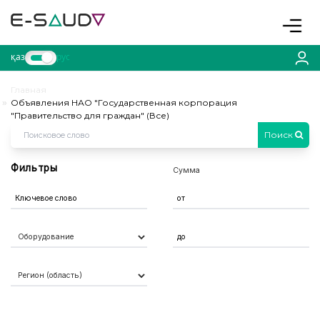
Toggle
қаз
рус
Главная
Объявления НАО "Государственная корпорация
"Правительство для граждан" (Все)
Поиск
Фильтры
Сумма