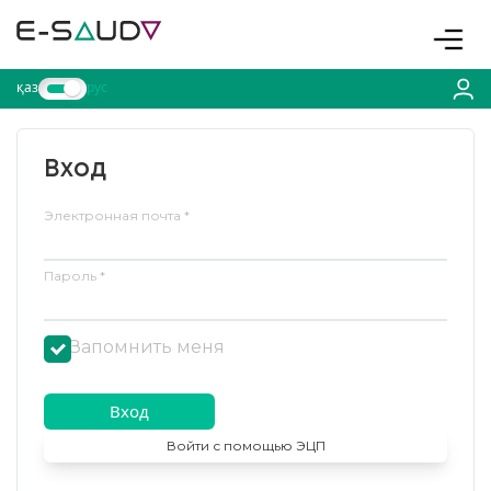
Toggle
қаз
рус
Вход
Электронная почта
Пароль
Запомнить меня
Вход
Войти с помощью ЭЦП